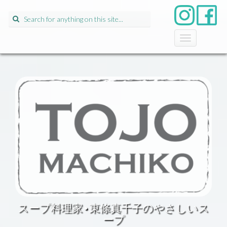
Search
for:
T
o
g
g
l
e
n
a
v
i
g
a
t
i
o
n
スープ料理家•東條真千子のやさしいス
ープ