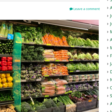
Leave a comment
J
A
J
J