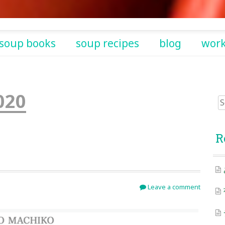
soup books
soup recipes
blog
wor
020
Sea
for:
R
Leave a comment