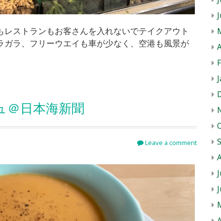
もレストランもお客さんを入れないでテイクアウト
ラガラ、フリーウエイも車が少なく、空港も風景が
A
、
J
ュ＠日本海新聞
Leave a comment
J
A