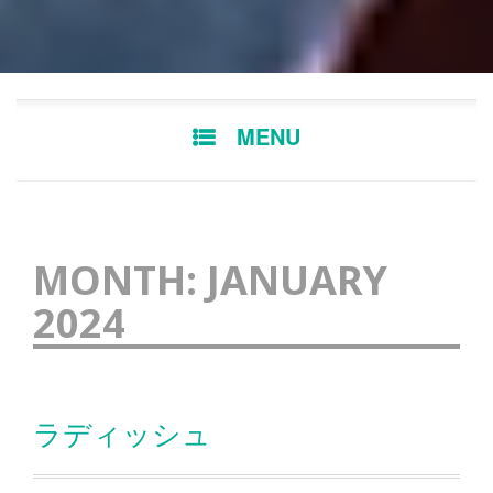
Skip
MENU
to
content
MONTH:
JANUARY
2024
ラディッシュ