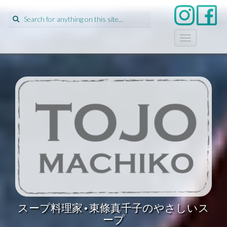
Search
for:
T
o
g
g
l
e
n
a
v
i
g
a
t
i
o
n
スープ料理家•東條真千子のやさしいス
ープ