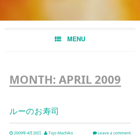
Skip
MENU
to
content
MONTH:
APRIL 2009
ルーのお寿司
2009年4月20日
Tojo Machiko
Leave a comment