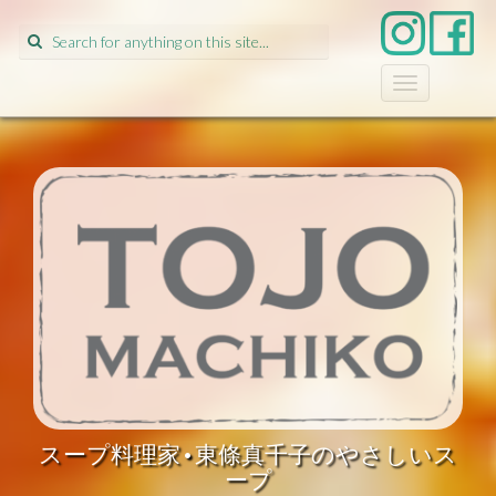
Search
for:
T
o
g
g
l
e
n
a
v
i
g
a
t
i
o
n
スープ料理家•東條真千子のやさしいス
ープ