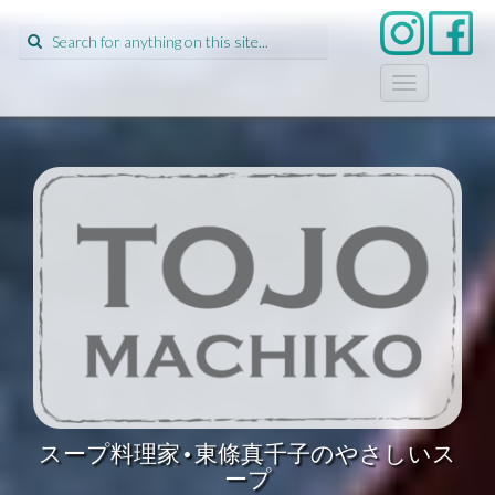
Search
for:
T
o
g
g
l
e
n
a
v
i
g
a
t
i
o
n
スープ料理家•東條真千子のやさしいス
ープ