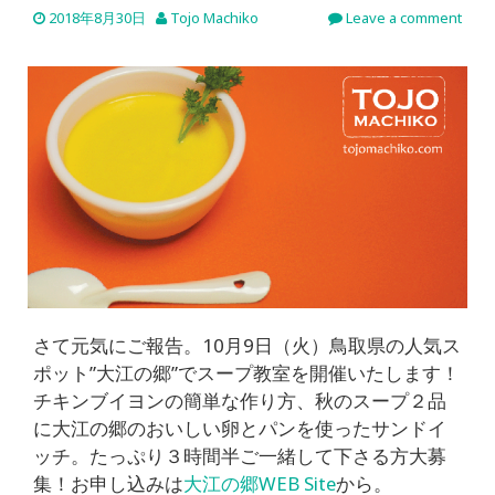
2018年8月30日
Tojo Machiko
Leave a comment
さて元気にご報告。10月9日（火）鳥取県の人気ス
ポット”大江の郷”でスープ教室を開催いたします！
チキンブイヨンの簡単な作り方、秋のスープ２品
に大江の郷のおいしい卵とパンを使ったサンドイ
ッチ。たっぷり３時間半ご一緒して下さる方大募
集！お申し込みは
大江の郷WEB Site
から。