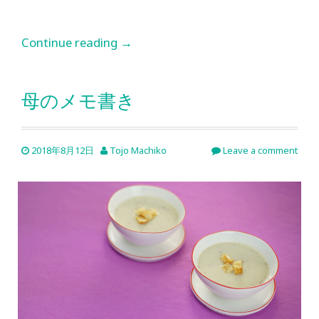
Continue reading
→
母のメモ書き
2018年8月12日
Tojo Machiko
Leave a comment