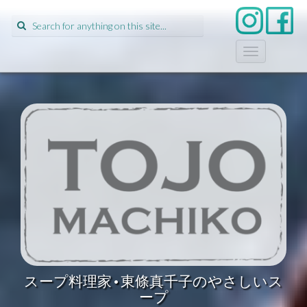
Search
for:
T
o
g
g
l
e
n
a
v
i
g
a
t
i
o
n
スープ料理家•東條真千子のやさしいス
ープ