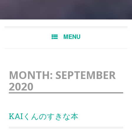
Skip
MENU
to
content
MONTH:
SEPTEMBER
2020
KAIくんのすきな本