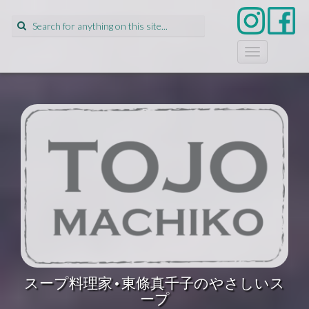
Search
for:
T
o
g
g
l
e
n
a
v
i
g
a
t
i
o
n
スープ料理家•東條真千子のやさしいス
ープ