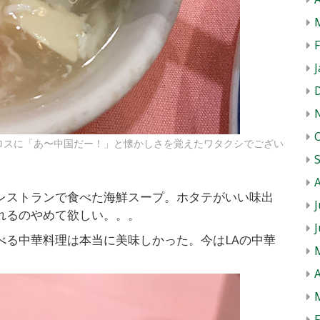
J
ロスに「あ〜中国だー！」と懐かしさを覚えたワタクシでござい
レストランで食べた海鮮スープ。ホタテがいい味出
J
れるのやめて欲しい。。。
べる中華料理は本当に美味しかった。今はLAの中華
A