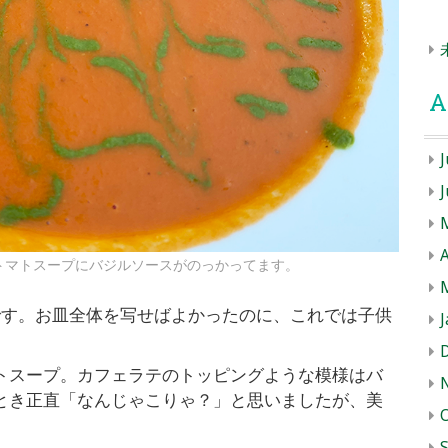
A
J
A
トマトスープにバジルソースがのっかってます。
です。お皿全体を写せばよかったのに、これでは子供
J
トスープ。カフェラテのトッピングような模様はバ
とき正直「なんじゃこりゃ？」と思いましたが、美