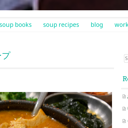
soup books
soup recipes
blog
wor
ープ
Sea
for:
R