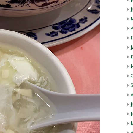
A
J
J
A