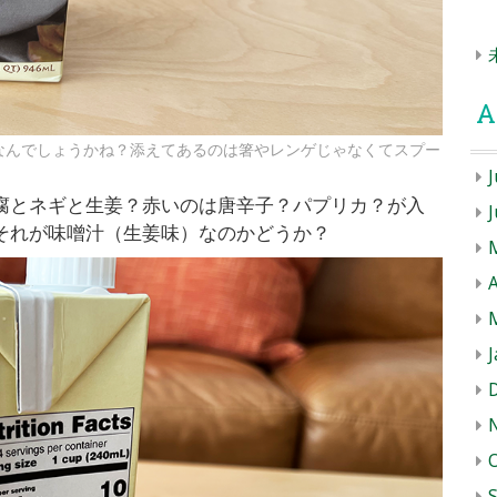
A
なんでしょうかね？添えてあるのは箸やレンゲじゃなくてスプー
J
腐とネギと生姜？赤いのは唐辛子？パプリカ？が入
それが味噌汁（生姜味）なのかどうか？
A
J