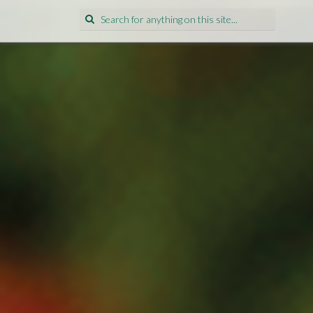
Search
for: