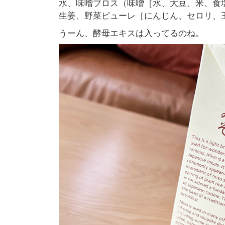
水、味噌ブロス（味噌［水、大豆、米、食
生姜、野菜ピューレ［にんじん、セロリ、
うーん、酵母エキスは入ってるのね。