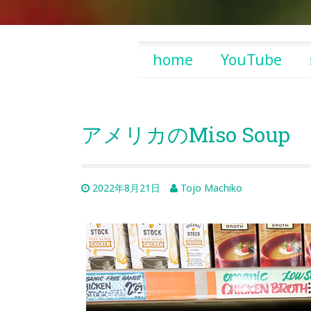
Skip
home
YouTube
to
content
アメリカのMiso Soup
2022年8月21日
Tojo Machiko