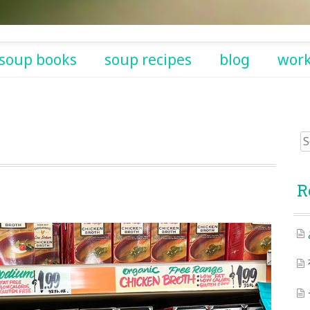
soup books
soup recipes
blog
wor
Sea
for:
R