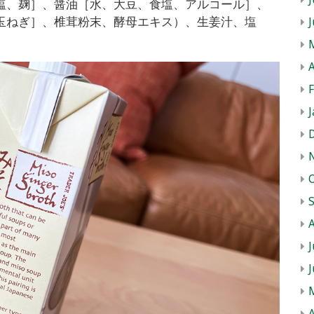
塩、麹］、醤油［水、大豆、食塩、アルコール］、
玉ねぎ］、椎茸粉末、酵母エキス）、生姜汁、塩
A
J
J
A