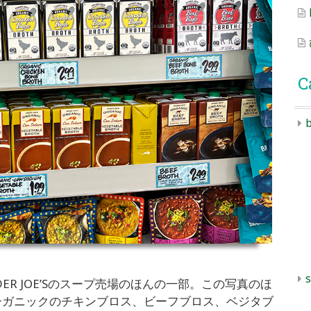
C
b
s
ER JOE’Sのスープ売場のほんの一部。この写真のほ
オーガニックのチキンブロス、ビーフブロス、ベジタブ