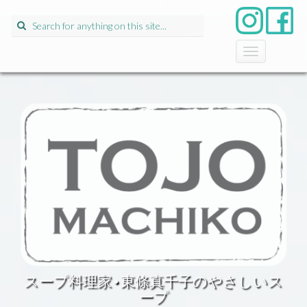
Search
for:
T
o
g
g
l
e
n
a
v
i
g
a
t
i
o
n
スープ料理家•東條真千子のやさしいス
ープ