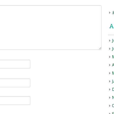
A
J
A
J