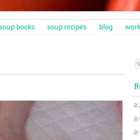
soup books
soup recipes
blog
wor
Sea
for:
R