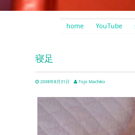
Skip
home
YouTube
to
content
寝足
2008年8月31日
Tojo Machiko