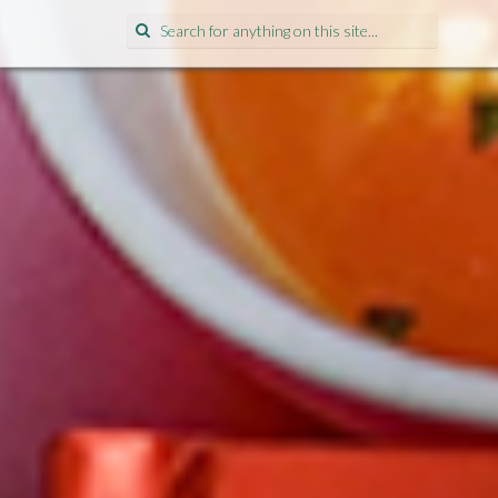
Search
for: