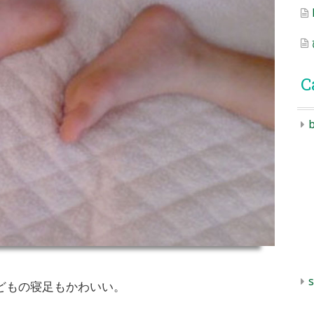
C
b
s
どもの寝足もかわいい。