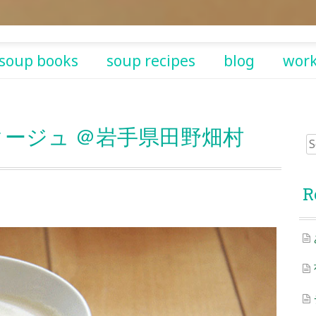
soup books
soup recipes
blog
wor
ージュ ＠岩手県田野畑村
Sea
for:
R