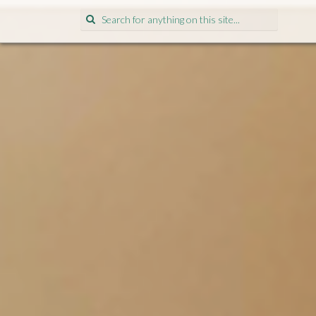
Search
for: