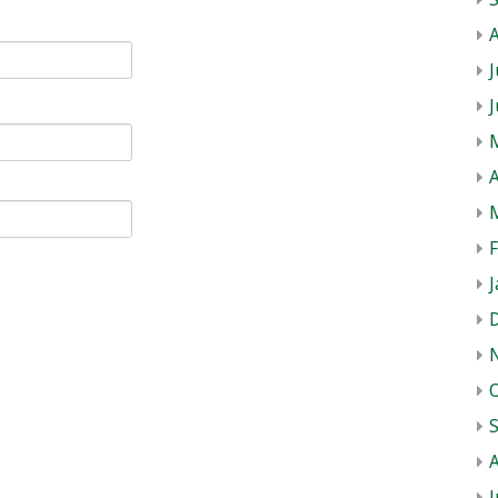
J
A
J
J