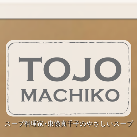
スープ料理家•東條真千子のやさしいスープ