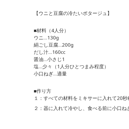
【ウニと豆腐の冷たいポタージュ】
■材料（4人分）
ウニ…130g
絹ごし豆腐…200g
だし汁…160cc
醤油…小さじ1
塩…少々（1人分ひとつまみ程度）
小口ねぎ…適量
■作り方
１：すべての材料をミキサーに入れて20秒
２：器に入れて冷やし、食べる前に小口ね