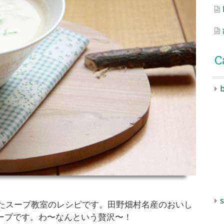
C
b
s
催したスープ教室のレシピです。田野畑村名産のおいし
ープです。わ〜なんという贅沢〜！