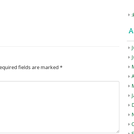
A
J
equired fields are marked
*
A
J