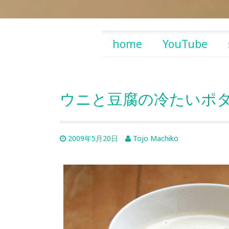
Skip
home
YouTube
to
content
ウニと豆腐の冷たいポタ
2009年5月20日
Tojo Machiko