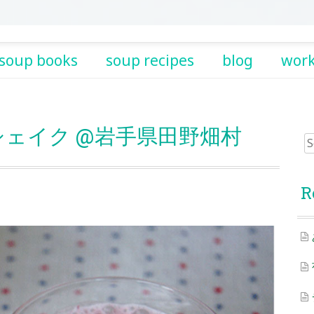
soup books
soup recipes
blog
wor
ェイク @岩手県田野畑村
Sea
for:
R