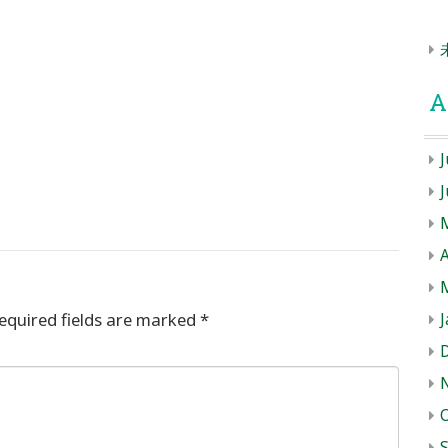
A
J
A
equired fields are marked
*
J