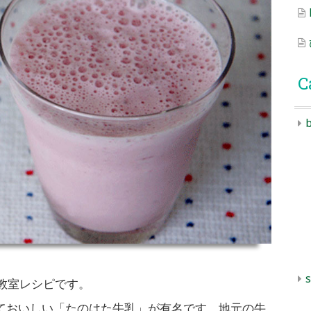
C
b
s
プ教室レシピです。
ておいしい「たのはた牛乳」が有名です。地元の牛