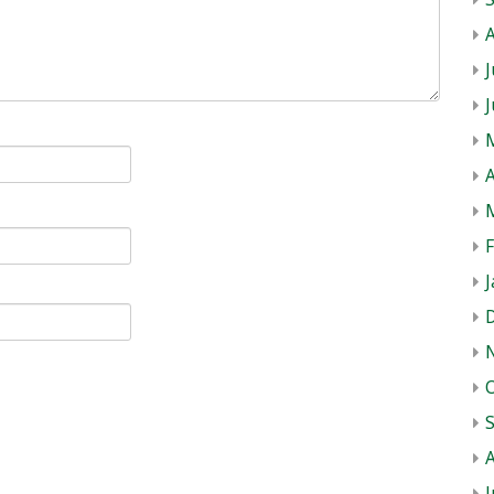
J
A
J
J