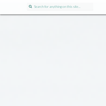
Search
for: