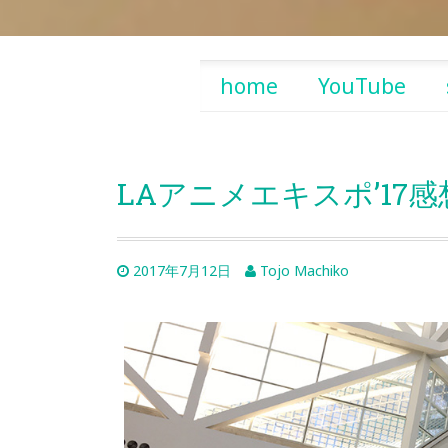
Skip
home
YouTube
to
content
LAアニメエキスポ’17感
2017年7月12日
Tojo Machiko