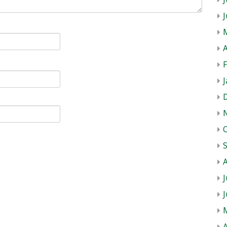
A
J
J
A