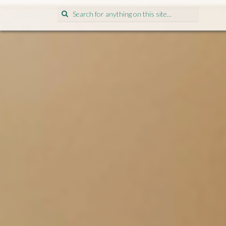
Search
for: