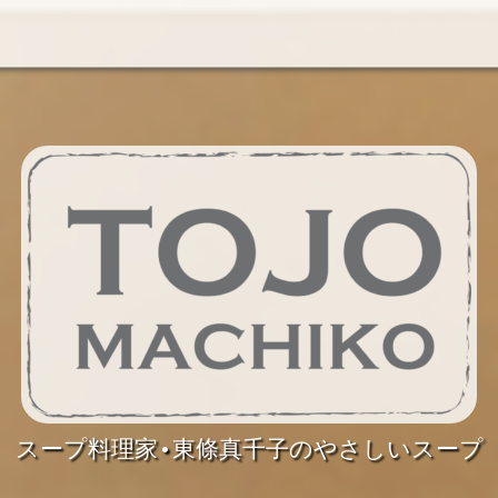
スープ料理家•東條真千子のやさしいスープ