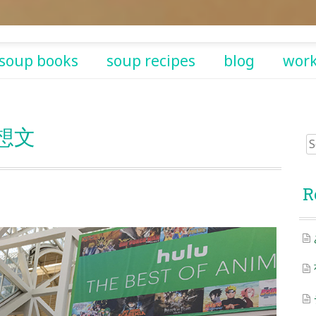
soup books
soup recipes
blog
wor
想文
Sea
for:
R