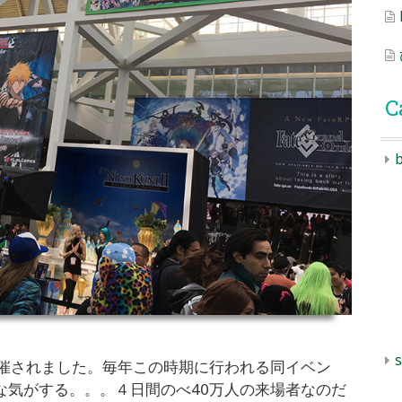
C
b
s
催されました。毎年この時期に行われる同イベン
な気がする。。。４日間のべ40万人の来場者なのだ