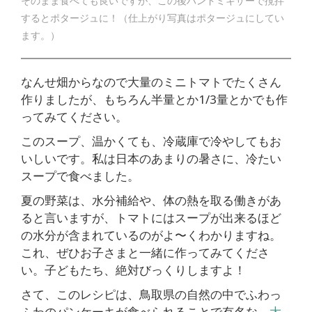
そのまま食べても良いですが、この後ハンドミキサーで撹拌
するとポタージュに！（仕上がり写真はポタージュにしてい
ます。）
なんせ畑からなので大量のミニトマトでたくさん
作りましたが、もちろん半量とか1/3量とかでも作
ってみてください。
このスープ、温かくても、冷蔵庫で冷やしてもお
いしいです。私は日本のあまりの暑さに、冷たい
スープで食べました。
夏の野菜は、水分補給や、体の熱を取る働きがあ
ると言いますが、トマトにはスープが出来るほど
の水分が含まれているのがよ〜くわかりますね。
これ、ぜひお子さまと一緒に作ってみてくださ
い。子どもたち、絶対びっくりしますよ！
さて、このレシピは、鳥取県の自然の中でふわっ
ふわのパンケーキが食べられることで有名な、
大