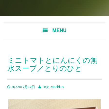
Skip
MENU
to
content
ミニトマトとにんにくの無
水スープ／とりのひと
2022年7月12日
Tojo Machiko