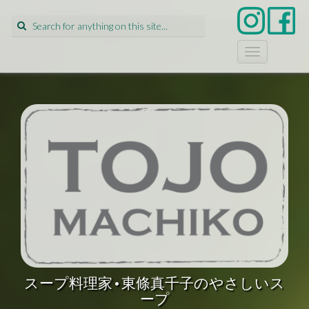
Search
for:
T
o
g
g
l
e
n
a
v
i
g
a
t
i
o
n
スープ料理家•東條真千子のやさしいス
ープ