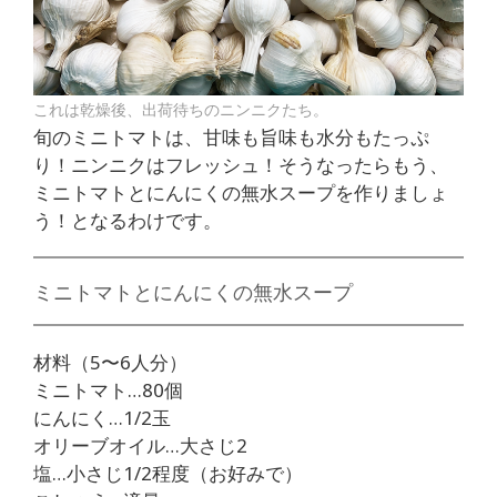
これは乾燥後、出荷待ちのニンニクたち。
旬のミニトマトは、甘味も旨味も水分もたっぷ
り！ニンニクはフレッシュ！そうなったらもう、
ミニトマトとにんにくの無水スープを作りましょ
う！となるわけです。
ミニトマトとにんにくの無水スープ
材料（5〜6人分）
ミニトマト…80個
にんにく…1/2玉
オリーブオイル…大さじ2
塩…小さじ1/2程度（お好みで）