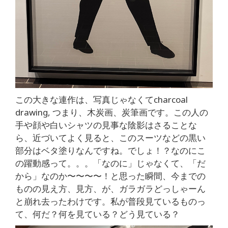
この大きな連作は、写真じゃなくてcharcoal
drawing, つまり、木炭画、炭筆画です。この人の
手や顔や白いシャツの見事な陰影はさることな
ら、近づいてよく見ると、このスーツなどの黒い
部分はベタ塗りなんですね。でしょ！？なのにこ
の躍動感って。。。「なのに」じゃなくて、「だ
から」なのか〜〜〜〜！と思った瞬間、今までの
ものの見え方、見方、が、ガラガラどっしゃーん
と崩れ去ったわけです。私が普段見ているものっ
て、何だ？何を見ている？どう見ている？