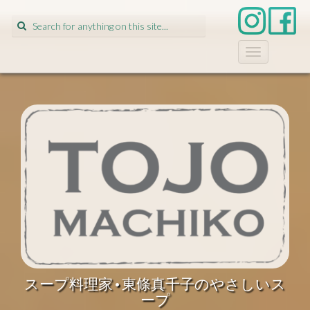
Search
for:
T
o
g
g
l
e
n
a
v
i
g
a
t
i
o
n
スープ料理家•東條真千子のやさしいス
ープ