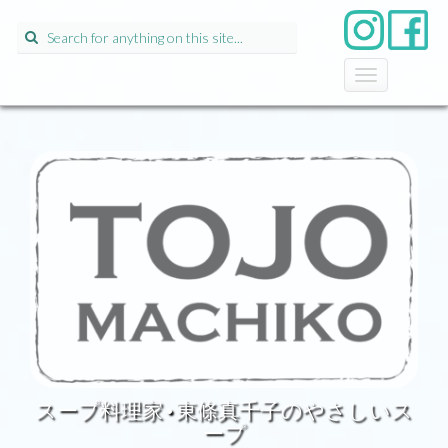
Search
for:
T
o
g
g
l
e
n
a
v
i
g
a
t
i
o
n
スープ料理家•東條真千子のやさしいス
ープ