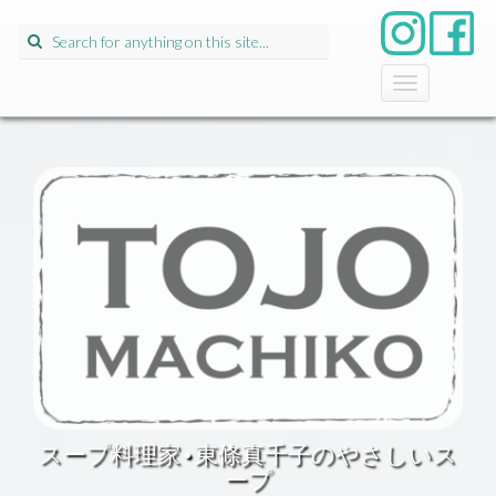
Search
for:
T
o
g
g
l
e
n
a
v
i
g
a
t
i
o
n
スープ料理家•東條真千子のやさしいス
ープ