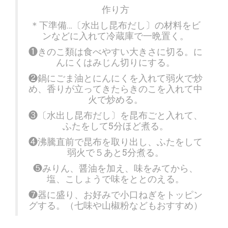
作り方
＊下準備…〔水出し昆布だし〕の材料をビ
ンなどに入れて冷蔵庫で一晩置く。
❶きのこ類は食べやすい大きさに切る。に
んにくはみじん切りにする。
❷鍋にごま油とにんにくを入れて弱火で炒
め、香りが立ってきたらきのこを入れて中
火で炒める。
❸〔水出し昆布だし〕を昆布ごと入れて、
ふたをして5分ほど煮る。
❹沸騰直前で昆布を取り出し、ふたをして
弱火で５あと5分煮る。
❺みりん、醤油を加え、味をみてから、
塩、こしょうで味をととのえる。
❼器に盛り、お好みで小口ねぎをトッピン
グする。（七味や山椒粉などもおすすめ）