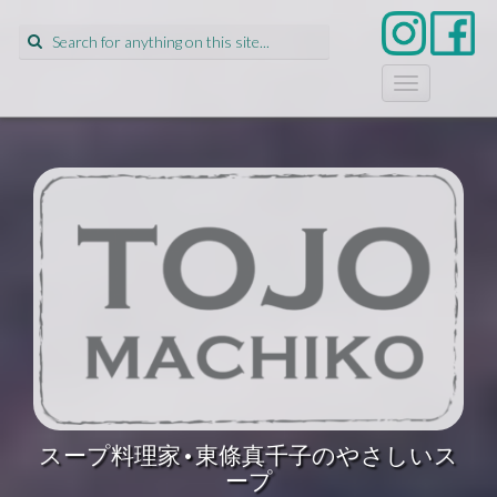
Search
for:
T
o
g
g
l
e
n
a
v
i
g
a
t
i
o
n
スープ料理家•東條真千子のやさしいス
ープ