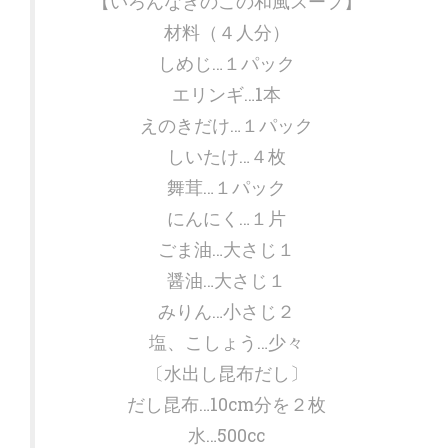
【いろんなきのこの和風スープ】
材料（４人分）
しめじ…１パック
エリンギ…1本
えのきだけ…１パック
しいたけ…４枚
舞茸…１パック
にんにく…１片
ごま油…大さじ１
醤油…大さじ１
みりん…小さじ２
塩、こしょう…少々
〔水出し昆布だし〕
だし昆布…10cm分を２枚
水…500cc