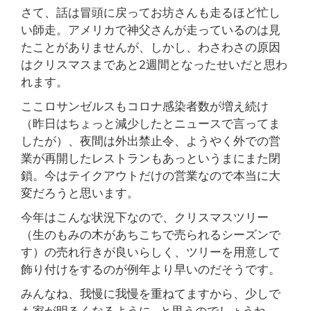
さて、話は冒頭に戻ってお坊さんも走るほど忙し
い師走。アメリカで神父さんが走っているのは見
たことがありませんが、しかし、わさわさの原因
はクリスマスまであと2週間となったせいだと思わ
れます。
ここロサンゼルスもコロナ感染者数が増え続け
（昨日はちょっと減少したとニュースで言ってま
したが）、夜間は外出禁止令、ようやく外での営
業が再開したレストランもあっというまにまた閉
鎖。今はテイクアウトだけの営業なので本当に大
変だろうと思います。
今年はこんな状況下なので、クリスマスツリー
（生のもみの木があちこちで売られるシーズンで
す）の売れ行きが良いらしく、ツリーを用意して
飾り付けをするのが例年より早いのだそうです。
みんなね、我慢に我慢を重ねてますから、少しで
も家が明るくなるように…と思うのでしょうね。