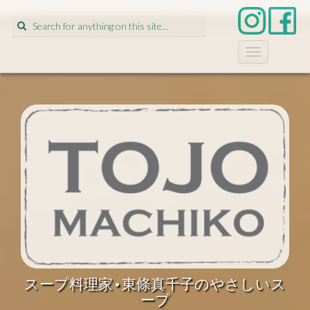
Search
for:
T
o
g
g
l
e
n
a
v
i
g
a
t
i
o
n
スープ料理家•東條真千子のやさしいス
ープ