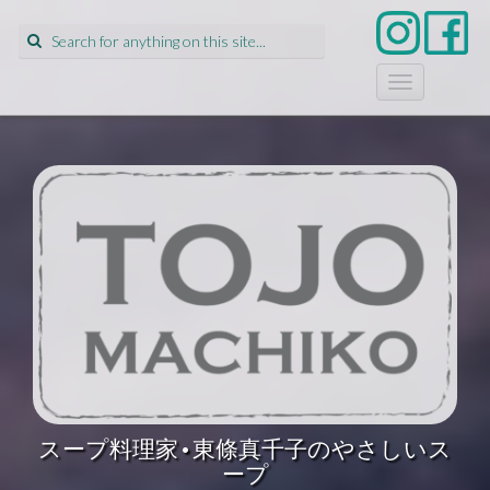
Search
for:
T
o
g
g
l
e
n
a
v
i
g
a
t
i
o
n
スープ料理家•東條真千子のやさしいス
ープ